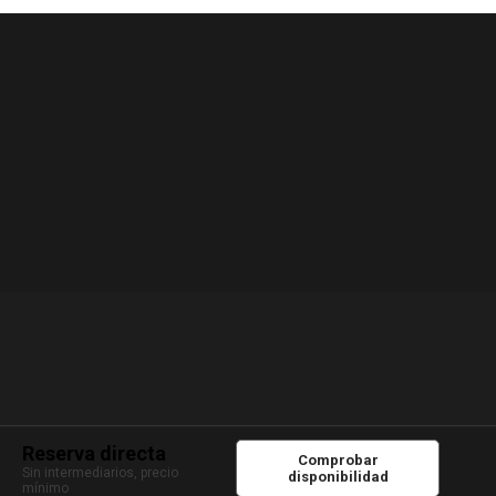
© 2020 Puerto Viejo Hotel Restorán. Derechos reservados
Reserva directa
Comprobar
Sin intermediarios, precio
disponibilidad
mínimo