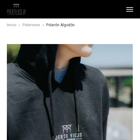
Inicio
Polerones
Polerón Algodón